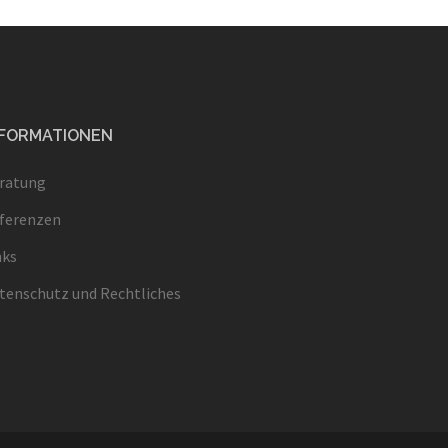
NFORMATIONEN
ratung
ferenzen
nks
tenschutz und Rechtliches