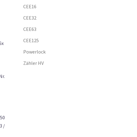
CEE16
CEE32
CEE63
CEE125
6x
Powerlock
Zähler HV
Nr.
150
3 /