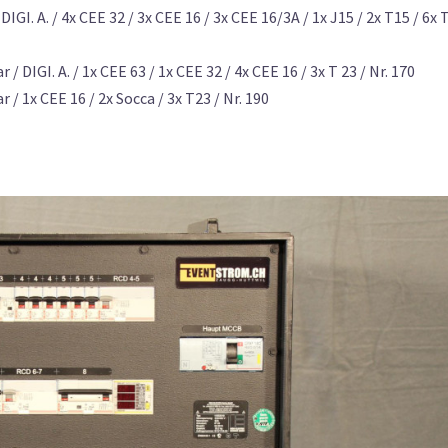
GI. A. / 4x CEE 32 / 3x CEE 16 / 3x CEE 16/3A / 1x J15 / 2x T15 / 6x 
DIGI. A. / 1x CEE 63 / 1x CEE 32 / 4x CEE 16 / 3x T 23 / Nr. 170
 1x CEE 16 / 2x Socca / 3x T23 / Nr. 190