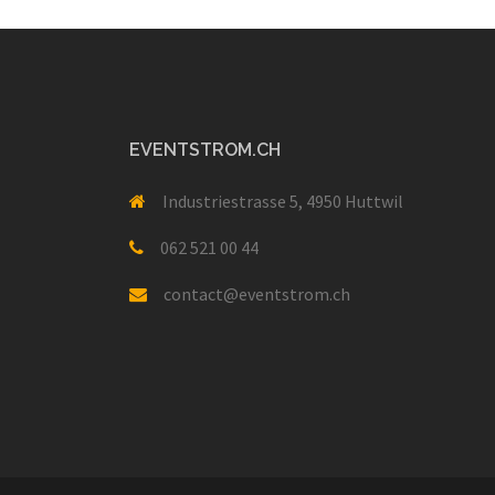
EVENTSTROM.CH
Industriestrasse 5, 4950 Huttwil
062 521 00 44
contact@eventstrom.ch